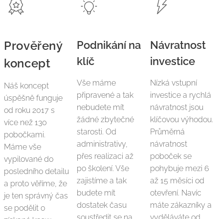
Prověřený
Podnikání na
Návratnost
klíč
investice
koncept
Vše máme
Nízká vstupní
Náš koncept
připravené a tak
investice a rychlá
úspěšně funguje
nebudete mít
návratnost jsou
od roku 2017 s
žádné zbytečné
klíčovou výhodou.
více než 130
starosti. Od
Průměrná
pobočkami.
administrativy,
návratnost
Máme vše
přes realizaci až
poboček se
vypilované do
po školení. Vše
pohybuje mezi 6
posledního detailu
zajistíme a tak
až 15 měsíci od
a proto věříme, že
budete mít
otevření. Navíc
je ten správný čas
dostatek času
máte zákazníky a
se podělit o
soustředit se na
vyděláváte od