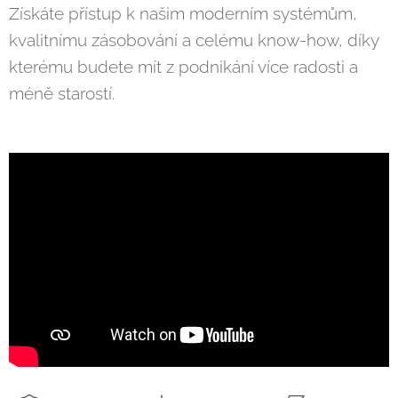
Získáte přístup k našim moderním systémům,
kvalitnímu zásobování a celému know-how, díky
kterému budete mít z podnikání více radosti a
méně starostí.