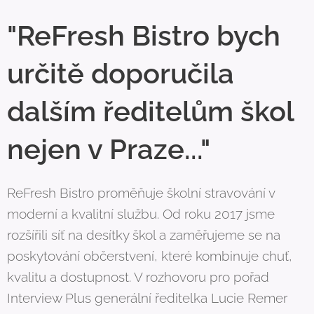
"ReFresh Bistro bych
určitě doporučila
dalším ředitelům škol
nejen v Praze..."
ReFresh Bistro proměňuje školní stravování v
moderní a kvalitní službu. Od roku 2017 jsme
rozšířili síť na desítky škol a zaměřujeme se na
poskytování občerstvení, které kombinuje chuť,
kvalitu a dostupnost. V rozhovoru pro pořad
Interview Plus generální ředitelka Lucie Remer