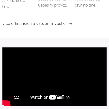
získané know-
úspěšný provoz.
prvního dne.
how.
více o financích a vstupní investici