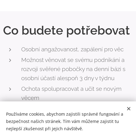
Co budete potřebovat
Osobní angažovanost, zapálení pro věc
Možnost věnovat se svému podnikání a
rozvoji svěřené pobočky na denní bázi s
osobní účastí alespoň 3 dny v týdnu
Ochota spolupracovat a učit se novým
věcem
Dodržovat nastavené standardy, ochotně
Používáme cookies, abychom zajistili správné fungování a
spolupracovat na rozvoji a vylepšování
bezpečnost našich stránek. Tím vám můžeme zajistit tu
celého konceptu školních bister
nejlepší zkušenost při jejich návštěvě.